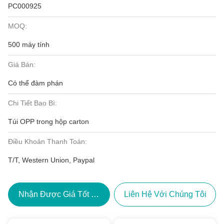
PC000925
MOQ:
500 máy tính
Giá Bán:
Có thể đàm phán
Chi Tiết Bao Bì:
Túi OPP trong hộp carton
Điều Khoản Thanh Toán:
T/T, Western Union, Paypal
Nhận Được Giá Tốt Nhất
Liên Hệ Với Chúng Tôi