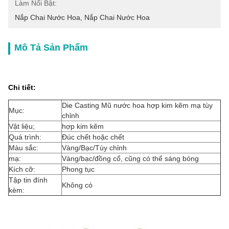
Làm Nổi Bật:
Nắp Chai Nước Hoa
, 
Nắp Chai Nước Hoa
Mô Tả Sản Phẩm
Chi tiết:
Die Casting Mũ nước hoa hợp kim kẽm mạ tùy
Mục:
chỉnh
Vật liệu;
hợp kim kẽm
Quá trình:
Đúc chết hoặc chết
Màu sắc:
Vàng/Bạc/Tùy chỉnh
mạ:
Vàng/bạc/đồng cổ, cũng có thể sáng bóng
Kích cỡ:
Phong tục
Tập tin đính
Không có
kèm: