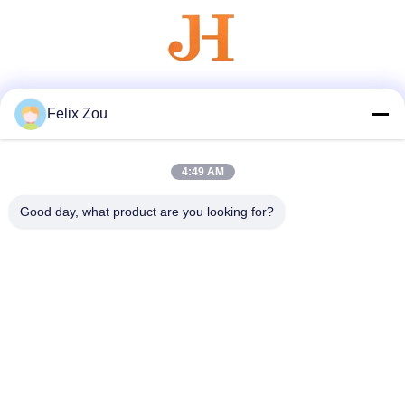
Truyền thông xã hội
Felix Zou
4:49 AM
Liên lạc nhanh
Good day, what product are you looking for?
Điện thoại
86--18007052825
Email
felix@juhong-hardware.com
Địa chỉ
Số 85, đường QiLin East, Cộng đồng DanNing Thị trấn
HuMen, thành phố DongGuan, tỉnh GuanDong, Trung Quốc